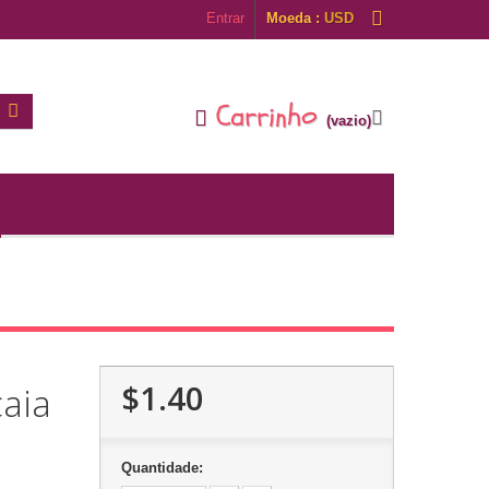
Entrar
Moeda :
USD
Carrinho
(vazio)
$1.40
aia
Quantidade: