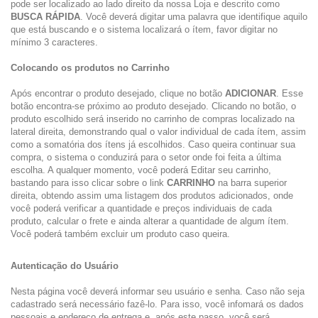
pode ser localizado ao lado direito da nossa Loja e descrito como
BUSCA RÁPIDA
. Você deverá digitar uma palavra que identifique aquilo
que está buscando e o sistema localizará o ítem, favor digitar no
mínimo 3 caracteres.
Colocando os produtos no Carrinho
Após encontrar o produto desejado, clique no botão
ADICIONAR
. Esse
botão encontra-se próximo ao produto desejado. Clicando no botão, o
produto escolhido será inserido no carrinho de compras localizado na
lateral direita, demonstrando qual o valor individual de cada ítem, assim
como a somatória dos ítens já escolhidos. Caso queira continuar sua
compra, o sistema o conduzirá para o setor onde foi feita a última
escolha. A qualquer momento, você poderá Editar seu carrinho,
bastando para isso clicar sobre o link
CARRINHO
na barra superior
direita, obtendo assim uma listagem dos produtos adicionados, onde
você poderá verificar a quantidade e preços individuais de cada
produto, calcular o frete e ainda alterar a quantidade de algum ítem.
Você poderá também excluir um produto caso queira.
Autenticação do Usuário
Nesta página você deverá informar seu usuário e senha. Caso não seja
cadastrado será necessário fazê-lo. Para isso, você infomará os dados
pessoais e endereço de entrega e, após este passo, você será